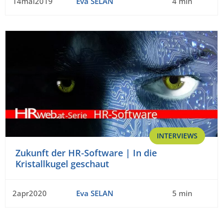
14mai2019
Eva SELAN
4 min
INTERVIEWS
Zukunft der HR-Software | In die
Kristallkugel geschaut
2apr2020
Eva SELAN
5 min