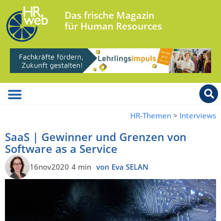
Das frische Magazin
für Human Resources
HR-Themen
>
Interviews
SaaS | Gewinner und Grenzen von
Software as a Service
16nov2020
4 min
von Eva SELAN