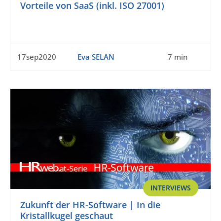
Vorteile von SaaS (inkl. ISO 27001)
17sep2020
Eva SELAN
7 min
INTERVIEWS
Zukunft der HR-Software | In die
Kristallkugel geschaut