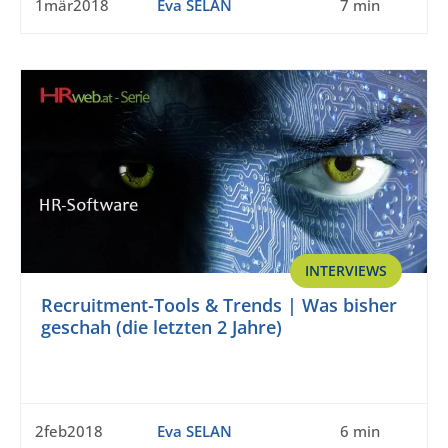
1mär2018
Eva SELAN
7 min
INTERVIEWS
Recruitment-Tools & Trends | Was bisher
geschah (die letzten 2 Jahre)
2feb2018
Eva SELAN
6 min