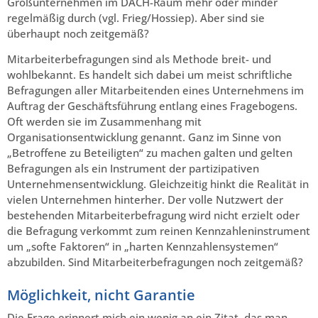
Großunternehmen im DACH-Raum mehr oder minder
regelmäßig durch (vgl. Frieg/Hossiep). Aber sind sie
überhaupt noch zeitgemäß?
Mitarbeiterbefragungen sind als Methode breit- und
wohlbekannt. Es handelt sich dabei um meist schriftliche
Befragungen aller Mitarbeitenden eines Unternehmens im
Auftrag der Geschäftsführung entlang eines Fragebogens.
Oft werden sie im Zusammenhang mit
Organisationsentwicklung genannt. Ganz im Sinne von
„Betroffene zu Beteiligten“ zu machen galten und gelten
Befragungen als ein Instrument der partizipativen
Unternehmensentwicklung. Gleichzeitig hinkt die Realität in
vielen Unternehmen hinterher. Der volle Nutzwert der
bestehenden Mitarbeiterbefragung wird nicht erzielt oder
die Befragung verkommt zum reinen Kennzahleninstrument
um „softe Faktoren“ in „harten Kennzahlensystemen“
abzubilden. Sind Mitarbeiterbefragungen noch zeitgemäß?
Möglichkeit, nicht Garantie
Die Frage erinnert mich ein wenig an ein Zitat, das man