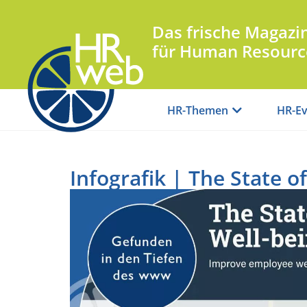
Das frische Magazi
für Human Resourc
HR-Themen
HR-Ev
Infografik | The State 