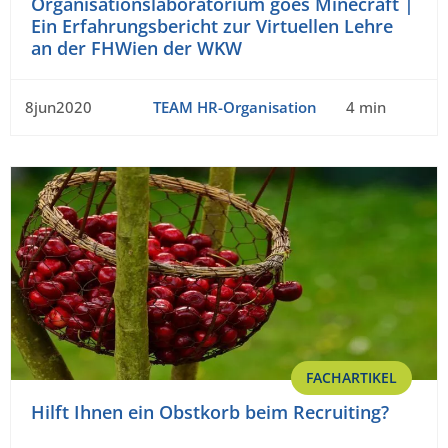
Organisationslaboratorium goes Minecraft |
Ein Erfahrungsbericht zur Virtuellen Lehre
an der FHWien der WKW
8jun2020
TEAM HR-Organisation
4 min
FACHARTIKEL
Hilft Ihnen ein Obstkorb beim Recruiting?