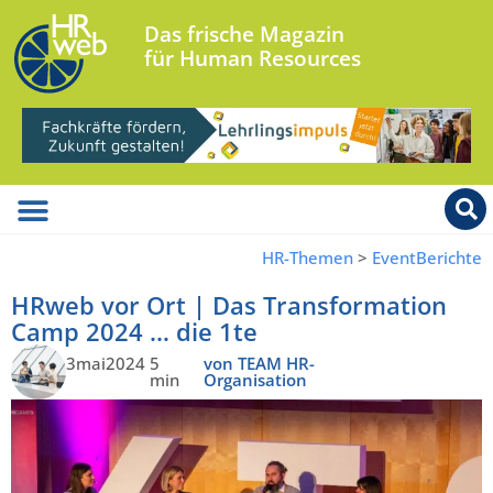
Das frische Magazin
für Human Resources
HR-Themen
>
EventBerichte
HRweb vor Ort | Das Transformation
Camp 2024 … die 1te
3mai2024
5
von TEAM HR-
min
Organisation