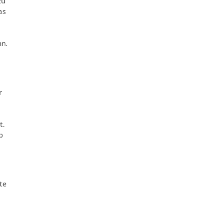
zu
as
nn.
r
t.
b
te