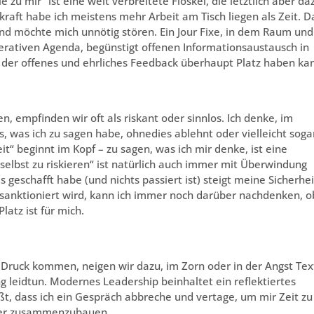
u mir“ ist eine weit verbreitete Floskel, die letztlich aber da
raft habe ich meistens mehr Arbeit am Tisch liegen als Zeit. D
 möchte mich unnötig stören. Ein Jour Fixe, in dem Raum und
operativen Agenda, begünstigt offenen Informationsaustausch in
n der offenes und ehrliches Feedback überhaupt Platz haben ka
n, empfinden wir oft als riskant oder sinnlos. Ich denke, im
, was ich zu sagen habe, ohnedies ablehnt oder vielleicht soga
eit“ beginnt im Kopf – zu sagen, was ich mir denke, ist eine
selbst zu riskieren“ ist natürlich auch immer mit Überwindung
 geschafft habe (und nichts passiert ist) steigt meine Sicherhei
sanktioniert wird, kann ich immer noch darüber nachdenken, o
Platz ist für mich.
Druck kommen, neigen wir dazu, im Zorn oder in der Angst Tex
g leidtun. Modernes Leadership beinhaltet ein reflektiertes
 dass ich ein Gespräch abbreche und vertage, um mir Zeit zu
der zusammenzubauen.