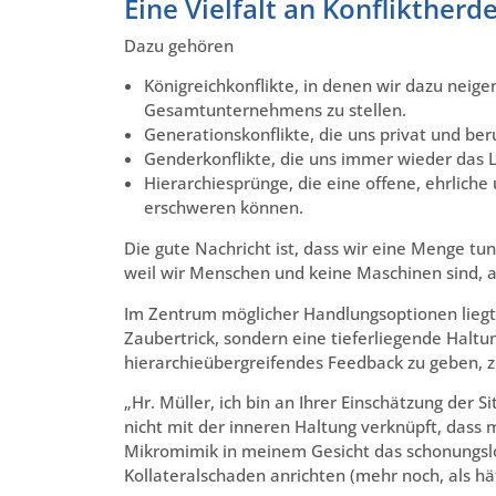
Eine Vielfalt an Konflikther
Dazu gehören
Königreichkonflikte, in denen wir dazu nei
Gesamtunternehmens zu stellen.
Generationskonflikte, die uns privat und ber
Genderkonflikte, die uns immer wieder das
Hierarchiesprünge, die eine offene, ehrlic
erschweren können.
Die gute Nachricht ist, dass wir eine Menge tu
weil wir Menschen und keine Maschinen sind, 
Im Zentrum möglicher Handlungsoptionen liegt
Zaubertrick, sondern eine tieferliegende Haltun
hierarchieübergreifendes Feedback zu geben
„Hr. Müller, ich bin an Ihrer Einschätzung der Si
nicht mit der inneren Haltung verknüpft, dass mi
Mikromimik in meinem Gesicht das schonungslo
Kollateralschaden anrichten (mehr noch, als hätt