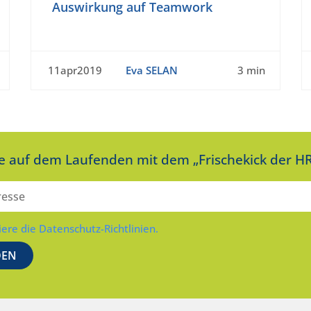
Auswirkung auf Teamwork
11apr2019
Eva SELAN
3 min
ie auf dem Laufenden mit dem „Frischekick der HR
iere die Datenschutz-Richtlinien.