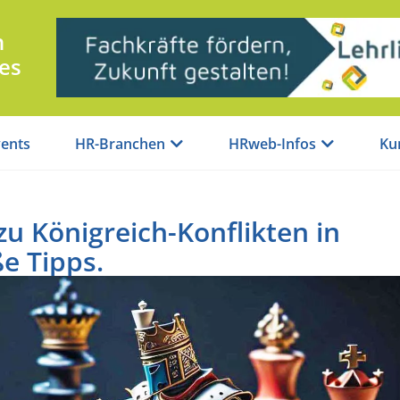
n
es
ents
HR-Branchen
HRweb-Infos
Ku
 zu Königreich-Konflikten in
e Tipps.