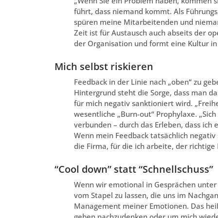
„Wenn Sie ein Problem haben, kommen sie z
führt, dass niemand kommt. Als Führungsk
spüren meine Mitarbeitenden und niemand
Zeit ist für Austausch auch abseits der 
der Organisation und formt eine Kultur i
Mich selbst riskieren
Feedback in der Linie nach „oben“ zu gebe
Hintergrund steht die Sorge, dass man das
für mich negativ sanktioniert wird. „Freih
wesentliche „Burn-out“ Prophylaxe. „Sich 
verbunden – durch das Erleben, dass ich es
Wenn mein Feedback tatsächlich negativ 
die Firma, für die ich arbeite, der richtige 
“Cool down” statt “Schnellschuss”
Wenn wir emotional in Gesprächen unter 
vom Stapel zu lassen, die uns im Nachgan
Management meiner Emotionen. Das heißt,
geben nachzudenken oder um mich wie