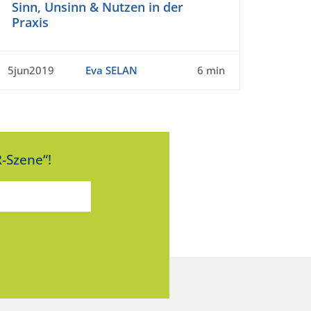
Sinn, Unsinn & Nutzen in der
Praxis
5jun2019
Eva SELAN
6 min
-Szene“!