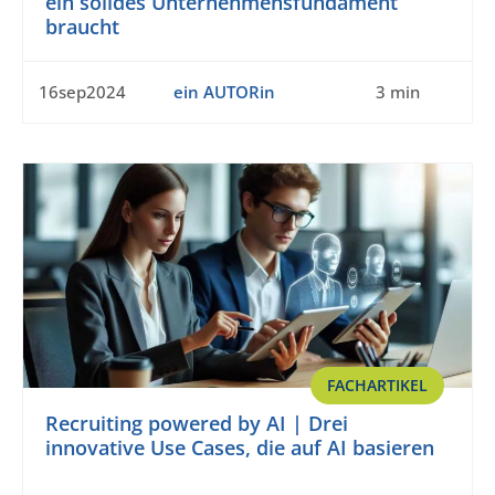
ein solides Unternehmensfundament
braucht
16sep2024
ein AUTORin
3 min
FACHARTIKEL
Recruiting powered by AI | Drei
innovative Use Cases, die auf AI basieren