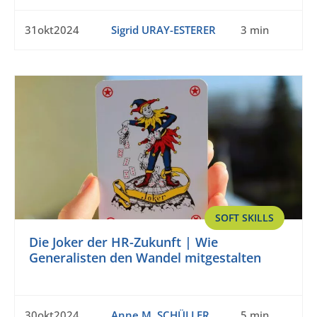
31okt2024
Sigrid URAY-ESTERER
3 min
SOFT SKILLS
Die Joker der HR-Zukunft | Wie
Generalisten den Wandel mitgestalten
30okt2024
Anne M. SCHÜLLER
5 min