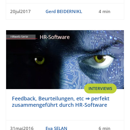
20jul2017
Gerd BEIDERNIKL
4 min
INTERVIEWS
Feedback, Beurteilungen, etc ⇒ perfekt
zusammengeführt durch HR-Software
31mai2016
Eva SELAN
6 min