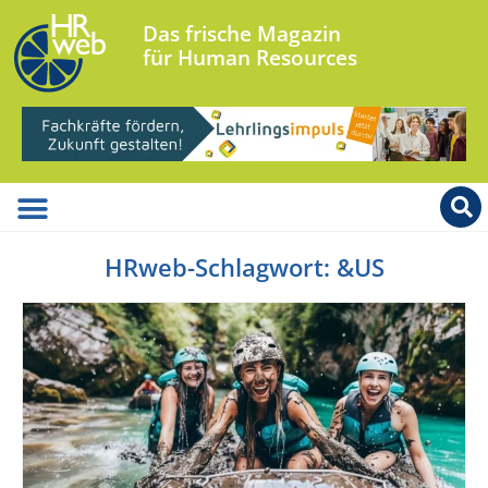
Das frische Magazin
für Human Resources
HRweb-Schlagwort: &US