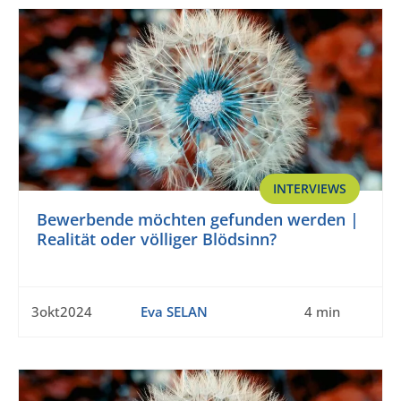
INTERVIEWS
Bewerbende möchten gefunden werden |
Realität oder völliger Blödsinn?
3okt2024
Eva SELAN
4 min