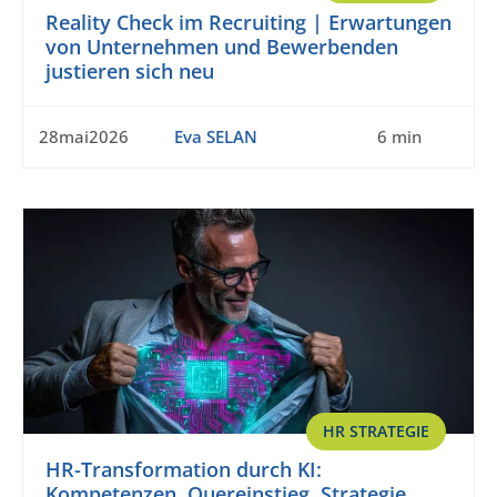
Reality Check im Recruiting | Erwartungen
von Unternehmen und Bewerbenden
justieren sich neu
28mai2026
Eva SELAN
6 min
HR STRATEGIE
HR-Transformation durch KI:
Kompetenzen, Quereinstieg, Strategie