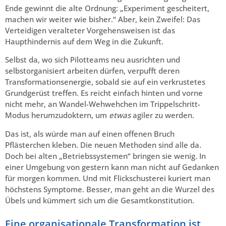
Ende gewinnt die alte Ordnung: „Experiment gescheitert,
machen wir weiter wie bisher.“ Aber, kein Zweifel: Das
Verteidigen veralteter Vorgehensweisen ist das
Haupthindernis auf dem Weg in die Zukunft.
Selbst da, wo sich Pilotteams neu ausrichten und
selbstorganisiert arbeiten dürfen, verpufft deren
Transformationsenergie, sobald sie auf ein verkrustetes
Grundgerüst treffen. Es reicht einfach hinten und vorne
nicht mehr, an Wandel-Wehwehchen im Trippelschritt-
Modus herumzudoktern, um
etwas
agiler zu werden.
Das ist, als würde man auf einen offenen Bruch
Pflästerchen kleben. Die neuen Methoden sind alle da.
Doch bei alten „Betriebssystemen“ bringen sie wenig. In
einer Umgebung von gestern kann man nicht auf Gedanken
für morgen kommen. Und mit Flickschusterei kuriert man
höchstens Symptome. Besser, man geht an die Wurzel des
Übels und kümmert sich um die Gesamtkonstitution.
Eine organisationale Transformation ist