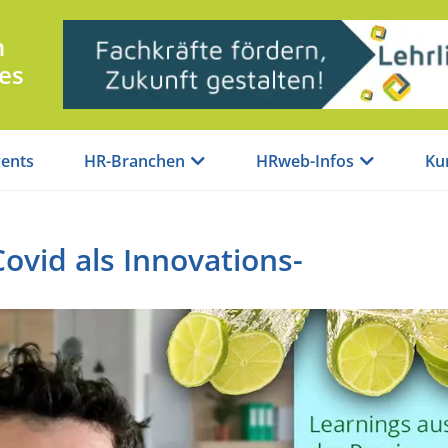
n
es
ents
HR-Branchen
HRweb-Infos
Ku
Covid als Innovations-