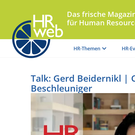
Das frische Magazi
für Human Resourc
HR-Themen
HR-Ev
Talk: Gerd Beidernikl | 
Beschleuniger