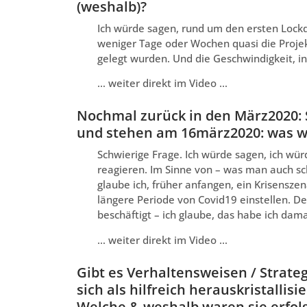
(weshalb)?
Ich würde sagen, rund um den ersten Lockd
weniger Tage oder Wochen quasi die Projek
gelegt wurden. Und die Geschwindigkeit, in
… weiter direkt im Video …
Nochmal zurück in den März2020: Si
und stehen am 16märz2020: was w
Schwierige Frage. Ich würde sagen, ich würd
reagieren. Im Sinne von – was man auch sc
glaube ich, früher anfangen, ein Krisensze
längere Periode von Covid19 einstellen. De
beschäftigt – ich glaube, das habe ich dama
… weiter direkt im Video …
Gibt es Verhaltensweisen / Strate
sich als hilfreich herauskristallis
Welche & weshalb waren sie erfol