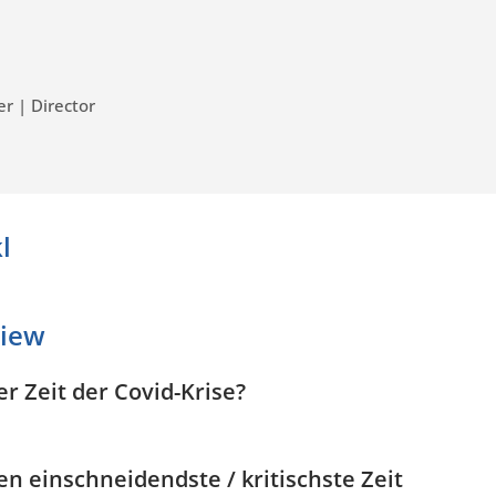
r | Director
l
view
r Zeit der Covid-Krise?
n einschneidendste / kritischste Zeit