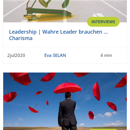
INTERVIEWS
Leadership | Wahre Leader brauchen …
Charisma
2jul2020
Eva SELAN
4 min