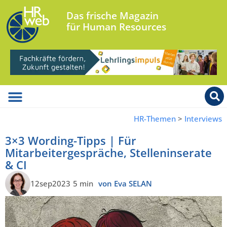
Das frische Magazin
für Human Resources
HR-Themen
>
Interviews
3×3 Wording-Tipps | Für
Mitarbeitergespräche, Stelleninserate
& CI
12sep2023
5 min
von Eva SELAN