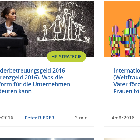
HR STRATEGIE
nderbetreuungsgeld 2016
Internati
renzgeld 2016). Was die
(Weltfrau
form für die Unternehmen
Väter för
deuten kann
Frauen fö
un2016
Peter RIEDER
3 min
4mär2016