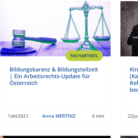
FACHARTIKEL
Bildungskarenz & Bildungsteilzeit
Ki
| Ein Arbeitsrechts-Update für
(Ka
Österreich
Re
be
1okt2021
Anna MERTINZ
4 min
22j