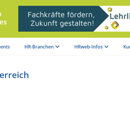
n
es
ents
HR-Branchen
HRweb-Infos
Ku
erreich