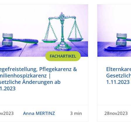
FACHARTIKEL
egefreistellung, Pflegekarenz &
Elternkare
milienhospizkarenz |
Gesetzlic
setzliche Änderungen ab
1.11.2023
1.2023
ov2023
Anna MERTINZ
3 min
28nov2023