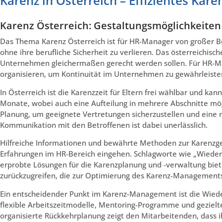
Karenz in Österreich – Effizientes K
Karenz Österreich: Gestaltungsmöglichkeit
Das Thema Karenz Österreich ist für HR-Manager von großer B
ohne ihre berufliche Sicherheit zu verlieren. Das österreichisc
Unternehmen gleichermaßen gerecht werden sollen. Für HR-Man
organisieren, um Kontinuität im Unternehmen zu gewährleisten u
In Österreich ist die Karenzzeit für Eltern frei wählbar und k
Monate, wobei auch eine Aufteilung in mehrere Abschnitte mögl
Planung, um geeignete Vertretungen sicherzustellen und eine r
Kommunikation mit den Betroffenen ist dabei unerlässlich.
Hilfreiche Informationen und bewährte Methoden zur Karenzgest
Erfahrungen im HR-Bereich eingehen. Schlagworte wie „Wiederein
erprobte Lösungen für die Karenzplanung und -verwaltung bie
zurückzugreifen, die zur Optimierung des Karenz-Management
Ein entscheidender Punkt im Karenz-Management ist die Wiede
flexible Arbeitszeitmodelle, Mentoring-Programme und gezielte
organisierte Rückkehrplanung zeigt den Mitarbeitenden, dass ih