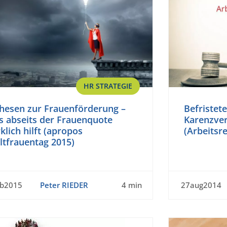
HR STRATEGIE
Thesen zur Frauenförderung –
Befristet
s abseits der Frauenquote
Karenzver
klich hilft (apropos
(Arbeitsre
ltfrauentag 2015)
eb2015
Peter RIEDER
4 min
27aug2014