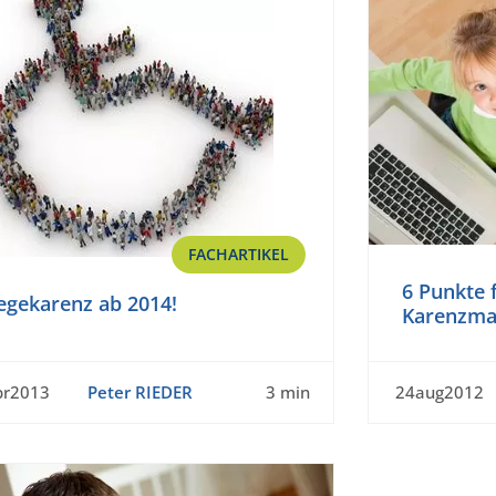
FACHARTIKEL
6 Punkte 
egekarenz ab 2014!
Karenzm
pr2013
Peter RIEDER
3 min
24aug2012