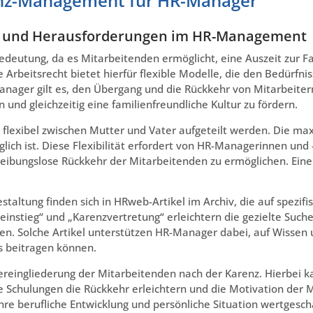
arenz-Management für HR-Manager
en und Herausforderungen im HR-Management
edeutung, da es Mitarbeitenden ermöglicht, eine Auszeit zur 
he Arbeitsrecht bietet hierfür flexible Modelle, die den Bedürf
ager gilt es, den Übergang und die Rückkehr von Mitarbeitern
nd gleichzeitig eine familienfreundliche Kultur zu fördern.
ann flexibel zwischen Mutter und Vater aufgeteilt werden. Die m
ich ist. Diese Flexibilität erfordert von HR-Managerinnen und
eibungslose Rückkehr der Mitarbeitenden zu ermöglichen. Eine 
altung finden sich in HRweb-Artikel im Archiv, die auf spezifi
stieg“ und „Karenzvertretung“ erleichtern die gezielte Suche n
ten. Solche Artikel unterstützen HR-Manager dabei, auf Wisse
s beitragen können.
reingliederung der Mitarbeitenden nach der Karenz. Hierbei k
 Schulungen die Rückkehr erleichtern und die Motivation der M
re berufliche Entwicklung und persönliche Situation wertgeschä