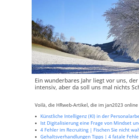
Ein wunderbares Jahr liegt vor uns, der
intensiv, aber da soll uns mal nichts S
Voilà, die HRweb-Artikel, die im jan2023 online
Künstliche Intelligenz (KI) in der Personalarbe
Ist Digitalisierung eine Frage von Mindset 
4 Fehler im Recruiting | Fischen Sie nicht w
Gehaltsverhandlungen Tipps | 4 fatale Fehle