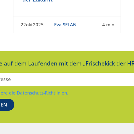
22okt2025
Eva SELAN
4 min
ie auf dem Laufenden mit dem „Frischekick der HR
iere die Datenschutz-Richtlinien.