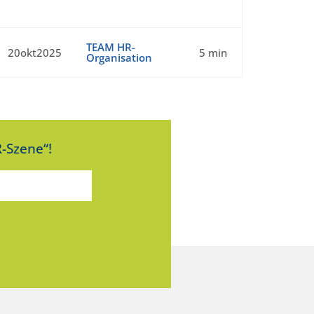
TEAM HR-
20okt2025
5 min
Organisation
-Szene“!