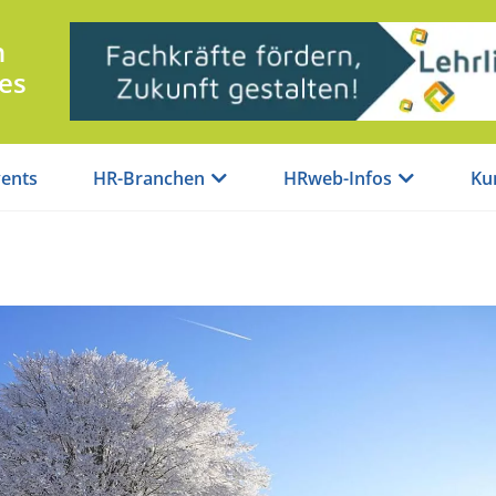
n
es
ents
HR-Branchen
HRweb-Infos
Ku