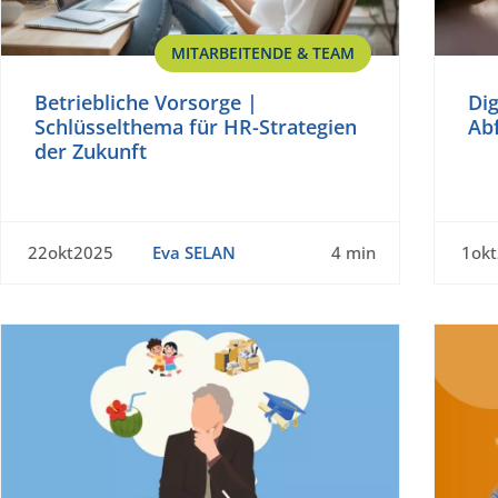
MITARBEITENDE & TEAM
Betriebliche Vorsorge |
Dig
Schlüsselthema für HR-Strategien
Ab
der Zukunft
22okt2025
Eva SELAN
4 min
1ok