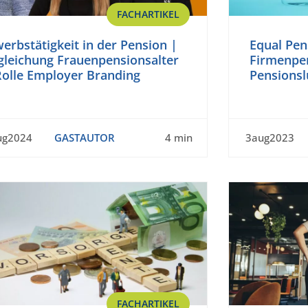
FACHARTIKEL
erbstätigkeit in der Pension |
Equal Pen
gleichung Frauenpensionsalter
Firmenpen
Rolle Employer Branding
Pensionsl
ug2024
GASTAUTOR
4 min
3aug2023
FACHARTIKEL