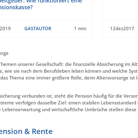
eitgeber: Wie funktioniert eine
nsionskasse?
t2019
GASTAUTOR
1 min
12dez2017
orge
Themen unserer Gesellschaft: die finanzielle Absicherung im Alt
age, wie sie nach dem Berufsleben leben können und welche Syst
as Thema eine immer größere Rolle, denn Altersvorsorge ist lä
sicherung verbunden ist, steht die Pension häufig für die Ver
teme verfolgen dasselbe Ziel: einen stabilen Lebensstandard n
e Lebenserwartung und wirtschaftliche Umbrüche stellen dies
ension & Rente