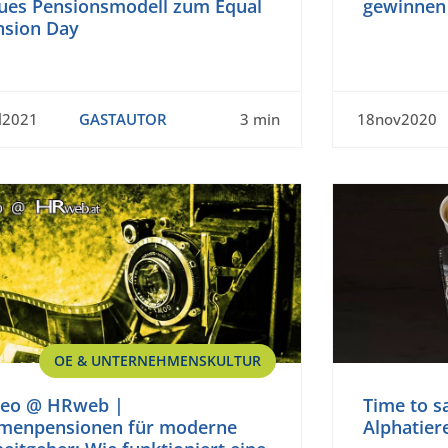
ues Pensionsmodell zum Equal
gewinnen 
nsion Day
l2021
GASTAUTOR
3 min
18nov2020
OE & UNTERNEHMENSKULTUR
deo @ HRweb |
Time to s
rmenpensionen für moderne
Alphatier