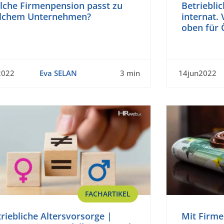
lche Firmenpension passt zu
Betriebli
lchem Unternehmen?
internat. 
oben für 
2022
Eva SELAN
3 min
14jun2022
FACHARTIKEL
riebliche Altersvorsorge |
Mit Firme