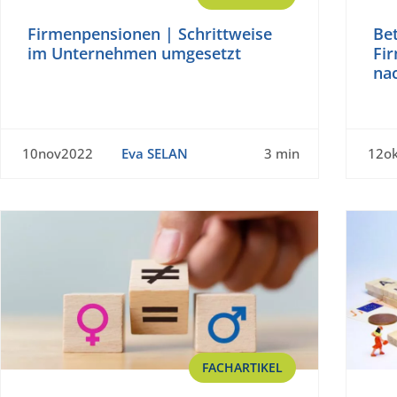
Firmenpensionen | Schrittweise
Bet
im Unternehmen umgesetzt
Fi
na
10nov2022
Eva SELAN
3 min
12o
FACHARTIKEL