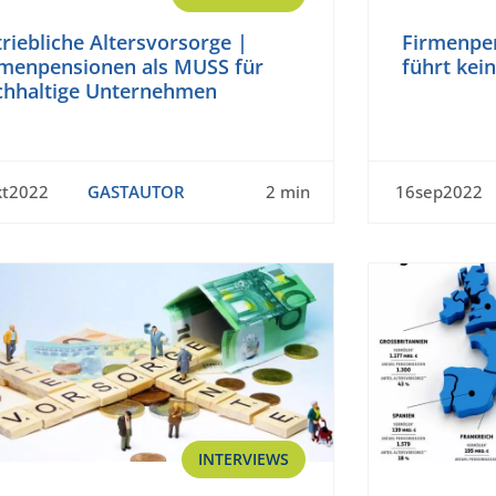
riebliche Altersvorsorge |
Firmenpen
rmenpensionen als MUSS für
führt kei
chhaltige Unternehmen
kt2022
GASTAUTOR
2 min
16sep2022
INTERVIEWS