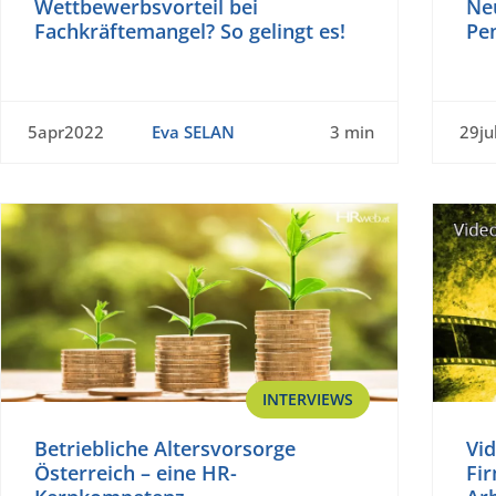
Wettbewerbsvorteil bei
Ne
Fachkräftemangel? So gelingt es!
Pe
5apr2022
Eva SELAN
3 min
29ju
INTERVIEWS
Betriebliche Altersvorsorge
Vi
Österreich – eine HR-
Fi