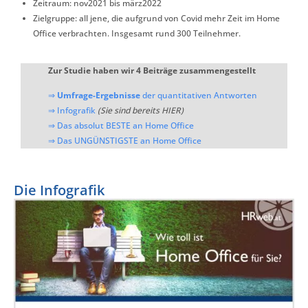
Zeitraum: nov2021 bis märz2022
Zielgruppe: all jene, die aufgrund von Covid mehr Zeit im Home
Office verbrachten. Insgesamt rund 300 Teilnehmer.
Zur Studie haben wir 4 Beiträge zusammengestellt
⇒
Umfrage-Ergebnisse
der quantitativen Antworten
⇒ Infografik
(Sie sind bereits HIER)
⇒ Das absolut BESTE an Home Office
⇒ Das UNGÜNSTIGSTE an Home Office
Die Infografik