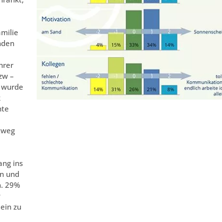
amilie
nden
hrer
zw –
r wurde
k
hte
htweg
ang ins
en und
n. 29%
v
lein zu