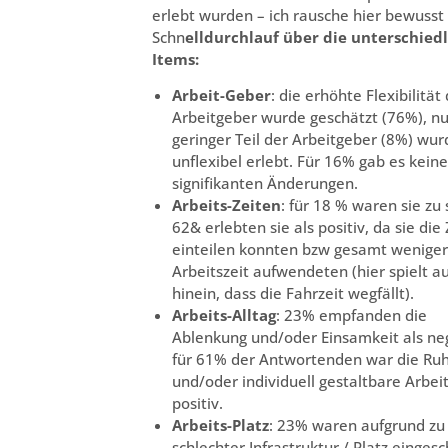
erlebt wurden – ich rausche hier bewusst
Schn
elldurchlauf über die unterschied
Items:
Arbeit-Geber
: die erhöhte Flexibilität
Arbeitgeber wurde geschätzt (76%), nu
geringer Teil der Arbeitgeber (8%) wur
unflexibel erlebt. Für 16% gab es keine
signifikanten Änderungen.
Arbeits-Zeiten
: für 18 % waren sie zu 
62& erlebten sie als positiv, da sie die 
einteilen konnten bzw gesamt weniger
Arbeitszeit aufwendeten (hier spielt a
hinein, dass die Fahrzeit wegfällt).
Arbeits-Alltag
: 23% empfanden die
Ablenkung und/oder Einsamkeit als neg
für 61% der Antwortenden war die Ru
und/oder individuell gestaltbare Arbeit
positiv.
Arbeits-Platz
: 23% waren aufgrund zu
schlechter Infrastruktur / Platz eingesc