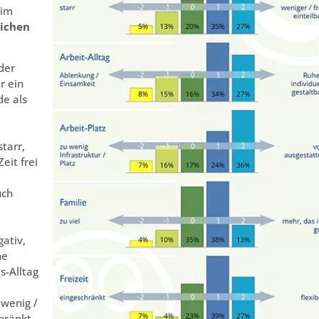
 im
lichen
 der
r ein
de als
starr,
Zeit frei
uch
ativ,
he
s-Alltag
 wenig /
hränkt,