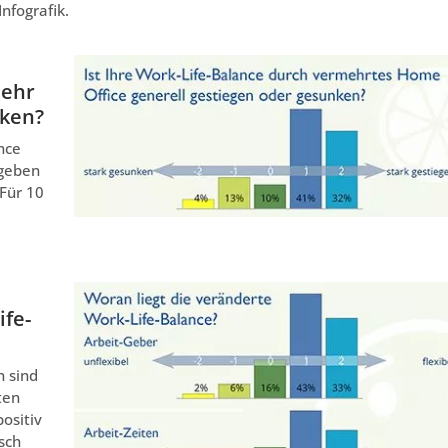
nfografik.
mehr
nken?
nce
 geben
 Für 10
ife-
 sind
ten
ositiv
sch