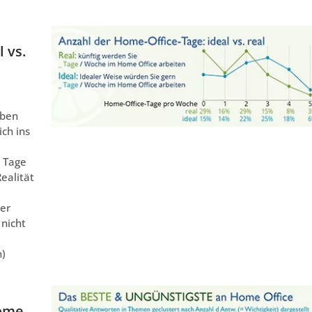
 vs.
iben
ch ins
 Tage
ealität
der
 nicht
n)
ome