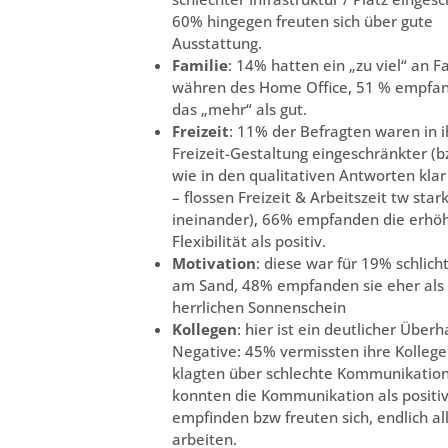
60% hingegen freuten sich über gute
Ausstattung.
Familie
: 14% hatten ein „zu viel“ an F
währen des Home Office, 51 % empfa
das „mehr“ als gut.
Freizeit
: 11% der Befragten waren in i
Freizeit-Gestaltung eingeschränkter (b
wie in den qualitativen Antworten kla
– flossen Freizeit & Arbeitszeit tw star
ineinander), 66% empfanden die erhö
Flexibilität als positiv.
Motivation
: diese war für 19% schlic
am Sand, 48% empfanden sie eher als
herrlichen Sonnenschein
Kollegen
: hier ist ein deutlicher Überh
Negative: 45% vermissten ihre Kolleg
klagten über schlechte Kommunikatio
konnten die Kommunikation als positi
empfinden bzw freuten sich, endlich al
arbeiten.