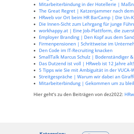
Mitarbeiterbindung in der Hotellerie | Ma
The Great Regret | Katzenjammer nach dem
HRweb vor Ort beim HR BarCamp | Die Un-K
Die Innen-Sicht zum Lehrgang für junge Führ
workhappy.at | Eine Job-Plattform, die zuers
Employer Branding | Den Kopf aus dem Sand
Firmenpensionen | Schrittweise im Untern
Den Code im IT-Recruiting knacken
SmallTalk Marcus Schulz | Bodenständiger & 
Das Dutzend ist voll | HRweb ist 12 Jahre alt!
5 Tipps wie Sie mit Ambiguität in der VUCA
Streitgespräche | Warum wir dabei an Giraff
Mitarbeiterbindung | Gekommen um zu ble
Hier geht’s zu den Beiträgen von dez2022:
HRwe
Kategorien: