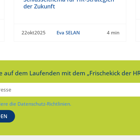
der Zukunft
22okt2025
Eva SELAN
4 min
ie auf dem Laufenden mit dem „Frischekick der HR
iere die Datenschutz-Richtlinien.