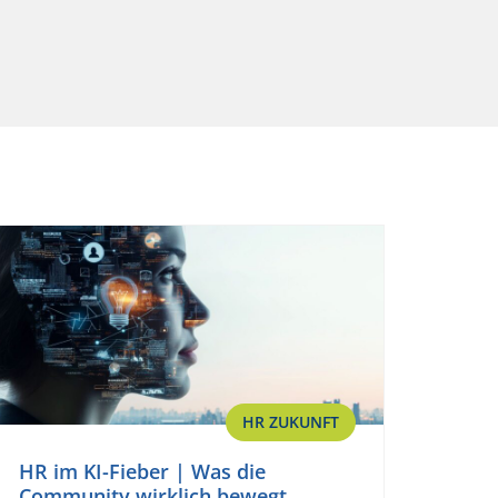
HR ZUKUNFT
HR im KI-Fieber | Was die
Community wirklich bewegt