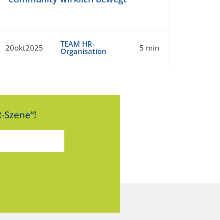
TEAM HR-
20okt2025
5 min
Organisation
-Szene“!