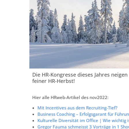
Die HR-Kongresse dieses Jahres neigen
feiner HR-Herbst!
Hier alle HRweb-Artikel des nov2022:
Mit Incentives aus dem Recruiting-Tief?
Business Coaching – Erfolgsgarant für Führu
Kulturelle Diversität im Office | Wie wichtig 
Gregor Fauma schmeisst 3 Vorträge in 1 Sh