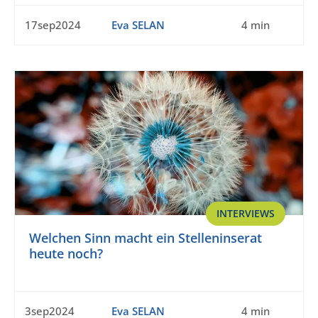
17sep2024
Eva SELAN
4 min
INTERVIEWS
Welchen Sinn macht ein Stelleninserat
heute noch?
3sep2024
Eva SELAN
4 min