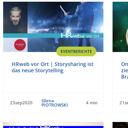
EVENTBERICHTE
HRweb vor Ort | Storysharing ist
On
das neue Storytelling
zi
Br
Silena
23sep2020
4 min
21s
PIOTROWSKI