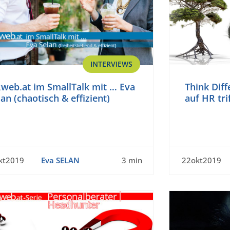
INTERVIEWS
web.at im SmallTalk mit … Eva
Think Dif
lan (chaotisch & effizient)
auf HR trif
kt2019
Eva SELAN
3 min
22okt2019