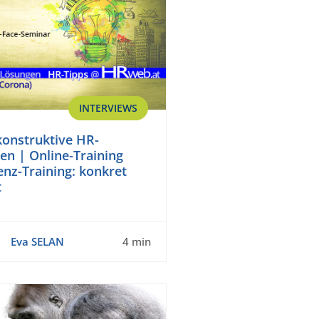
INTERVIEWS
konstruktive HR-
 | Online-Training
enz-Training: konkret
t
Eva SELAN
4 min