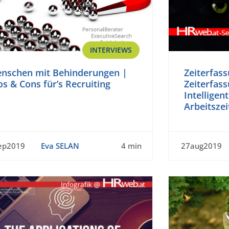
INTERVIEWS
nschen mit Behinderungen |
Zeiterfas
os & Cons für’s Recruiting
Zeiterfas
Intelligen
Arbeitsze
ep2019
Eva SELAN
4 min
27aug2019