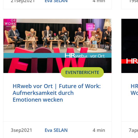
21sep2021
Eva SELAN
4 min
19s
EVENTBERICHTE
HRweb vor Ort | Future of Work:
HR
Aufmerksamkeit durch
Wo
Emotionen wecken
3sep2021
Eva SELAN
4 min
7ap