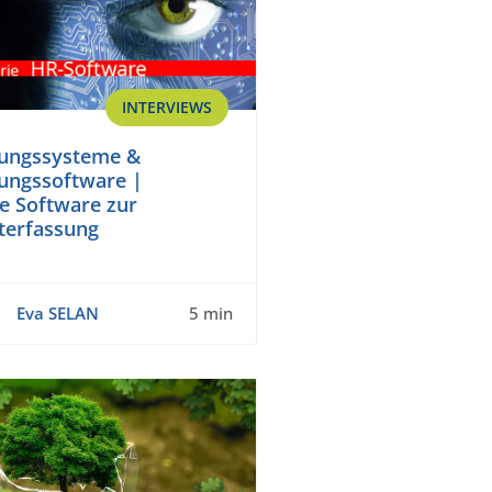
INTERVIEWS
sungssysteme &
sungssoftware |
te Software zur
iterfassung
Eva SELAN
5 min