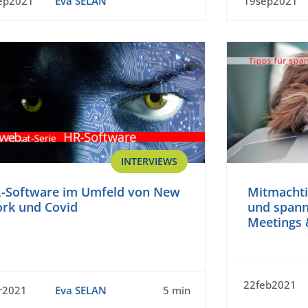
ep2021
Eva SELAN
19sep2021
INTERVIEWS
-Software im Umfeld von New
Mitmachti
rk und Covid
und spann
Meetings &
22feb2021
r2021
Eva SELAN
5 min