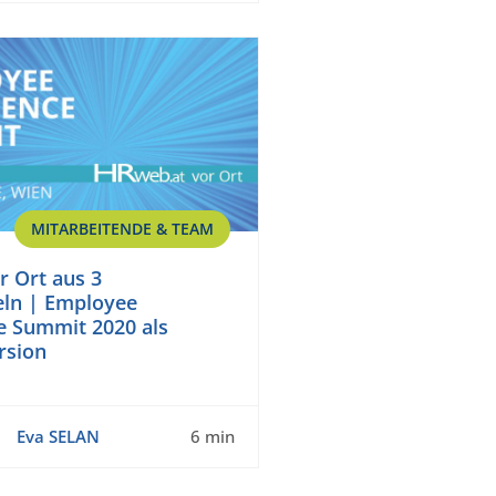
MITARBEITENDE & TEAM
 Ort aus 3
eln | Employee
e Summit 2020 als
rsion
Eva SELAN
6 min