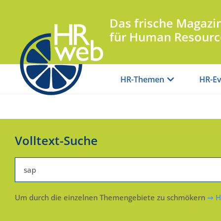
Das frische Magazi
für Human Resourc
HR-Themen
HR-Ev
Volltext-Suche
Um durch die einzelnen Themengebiete zu schmökern
⇒ H