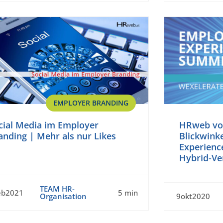
EMPLOYER BRANDING
cial Media im Employer
HRweb vor
anding | Mehr als nur Likes
Blickwink
Experienc
Hybrid-Ve
TEAM HR-
eb2021
5 min
Organisation
9okt2020