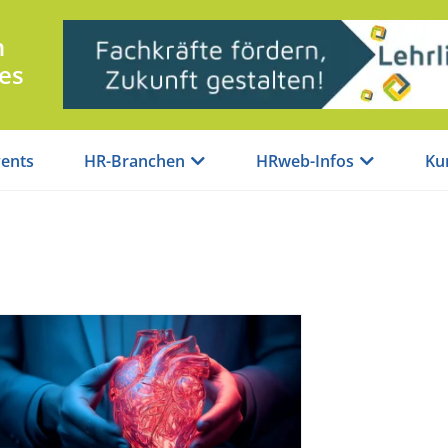
n
es
ents
HR-Branchen
HRweb-Infos
Ku