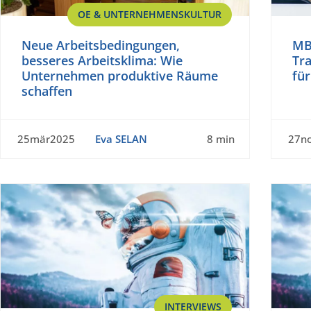
OE & UNTERNEHMENSKULTUR
Neue Arbeitsbedingungen,
MB
besseres Arbeitsklima: Wie
Tr
Unternehmen produktive Räume
fü
schaffen
25mär2025
Eva SELAN
8 min
27n
INTERVIEWS