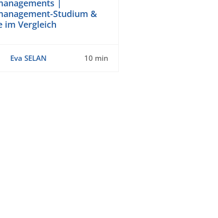
managements |
management-Studium &
 im Vergleich
Eva SELAN
10 min