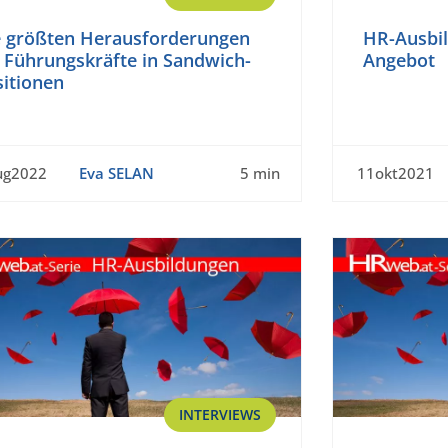
e größten Herausforderungen
HR-Ausbi
 Führungskräfte in Sandwich-
Angebot
sitionen
ug2022
Eva SELAN
5 min
11okt2021
INTERVIEWS