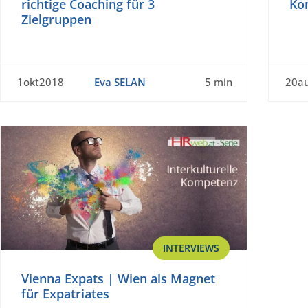
richtige Coaching für 3
Ko
Zielgruppen
1okt2018
Eva SELAN
5 min
20a
INTERVIEWS
Vienna Expats | Wien als Magnet
für Expatriates