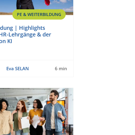
PE & WEITERBILDUNG
dung | Highlights
 HR-Lehrgänge & der
on KI
Eva SELAN
6 min