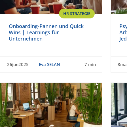
HR STRATEGIE
Onboarding-Pannen und Quick
Ps
Wins | Learnings für
Ar
Unternehmen
Je
26jun2025
Eva SELAN
7 min
8ma