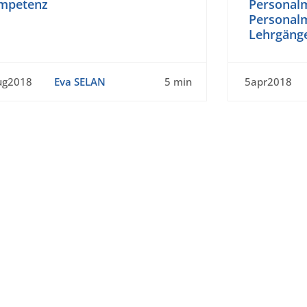
mpetenz
Personal
Personal
Lehrgänge
ug2018
Eva SELAN
5 min
5apr2018