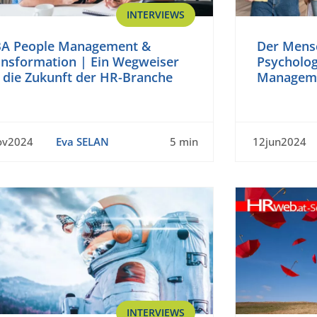
INTERVIEWS
A People Management &
Der Mensc
ansformation | Ein Wegweiser
Psychologi
r die Zukunft der HR-Branche
Managem
ov2024
Eva SELAN
5 min
12jun2024
INTERVIEWS