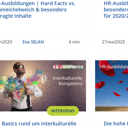
-Ausbildungen | Hard Facts vs.
HR-Ausbi
hmeichelweich & besonders
besondere
ragte Inhalte
für 2020/
un2020
Eva SELAN
4 min
27mai2020
INTERVIEWS
 Basics rund um interkulturelle
Die hohe 