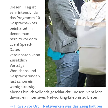
Dieser 1 Tag ist
sehr intensiv, da
das Programm 10
Gesprächs-Slots
beinhaltet, in
denen man
bereits vor dem
Event Speed-
Dates
vereinbaren kann.
Zusätzlich
Vorträge,
Workshops und
Gesprächsrunden,
fast schon ein
wenig stressig,
abends bin ich vollends geschlaucht. Dieser Event lebt
davon, ein intensives Networking-Erlebnis zu bieten.
⇒ HRweb vor Ort | Netzwerken was das Zeug hält bei