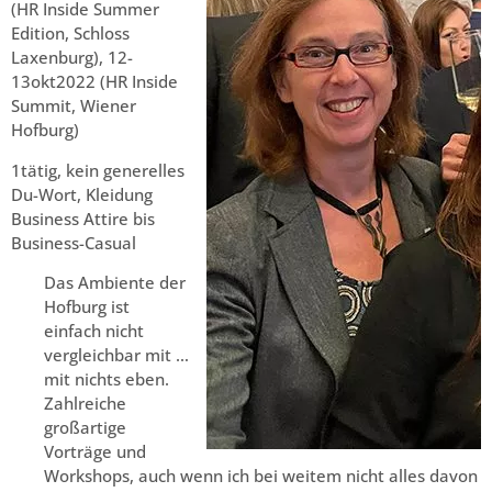
(HR Inside Summer
Edition, Schloss
Laxenburg), 12-
13okt2022 (HR Inside
Summit, Wiener
Hofburg)
1tätig, kein generelles
Du-Wort, Kleidung
Business Attire bis
Business-Casual
Das Ambiente der
Hofburg ist
einfach nicht
vergleichbar mit …
mit nichts eben.
Zahlreiche
großartige
Vorträge und
Workshops, auch wenn ich bei weitem nicht alles davon