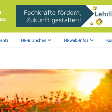
n
es
ents
HR-Branchen
HRweb-Infos
Ku