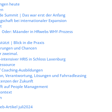
ungen heute
en
ide Summit | Das war erst der Anfang
egschaft bei internationaler Expansion
t
z. | Oder: Mäander in HRwebs WHY-Prozess
tzt | Blick in die Praxis
erungen und Chancen
r zweimal.
I-intensiver HRIS in Schloss Laxenburg
essource
uf Coaching-Ausbildungen
ion, Verantwortung, Lösungen und Fahrradleasing
tenzen der Zukunft
ifft auf People Management
kontext
n
b-Artikel juli2024