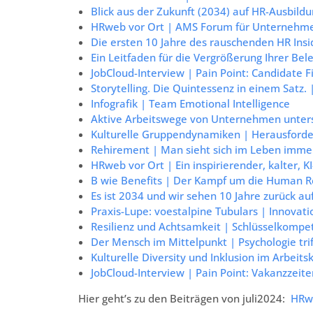
Blick aus der Zukunft (2034) auf HR-Ausbild
HRweb vor Ort | AMS Forum für Unternehm
Die ersten 10 Jahre des rauschenden HR Ins
Ein Leitfaden für die Vergrößerung Ihrer Bel
JobCloud-Interview | Pain Point: Candidate Fi
Storytelling. Die Quintessenz in einem Sat
Infografik | Team Emotional Intelligence
Aktive Arbeitswege von Unternehmen unterstü
Kulturelle Gruppendynamiken | Herausford
Rehirement | Man sieht sich im Leben imme
HRweb vor Ort | Ein inspirierender, kalter, K
B wie Benefits | Der Kampf um die Human R
Es ist 2034 und wir sehen 10 Jahre zurück a
Praxis-Lupe: voestalpine Tubulars | Innovat
Resilienz und Achtsamkeit | Schlüsselkompe
Der Mensch im Mittelpunkt | Psychologie tr
Kulturelle Diversity und Inklusion im Arbeits
JobCloud-Interview | Pain Point: Vakanzzeite
Hier geht’s zu den Beiträgen von juli2024:
HRwe