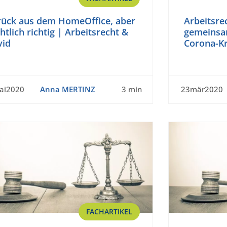
rück aus dem HomeOffice, aber
Arbeitsre
htlich richtig | Arbeitsrecht &
gemeinsa
vid
Corona-Kr
ai2020
Anna MERTINZ
3 min
23mär2020
FACHARTIKEL