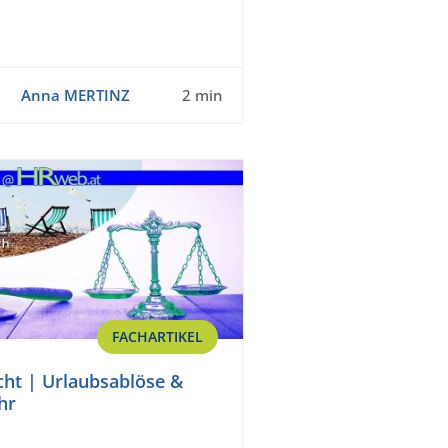
Anna MERTINZ
2 min
FACHARTIKEL
cht | Urlaubsablöse &
hr