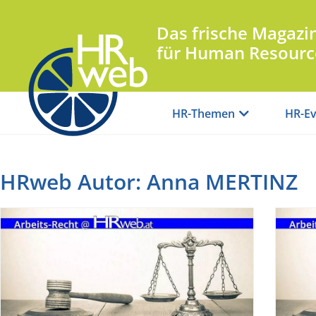
Das frische Magazi
für Human Resourc
HR-Themen
HR-Ev
HRweb Autor:
Anna MERTINZ