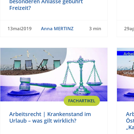
besonderen Anlässe gebührt
Freizeit?
13mai2019
Anna MERTINZ
3 min
29a
FACHARTIKEL
Arbeitsrecht | Krankenstand im
Arb
Urlaub – was gilt wirklich?
Öst
„K