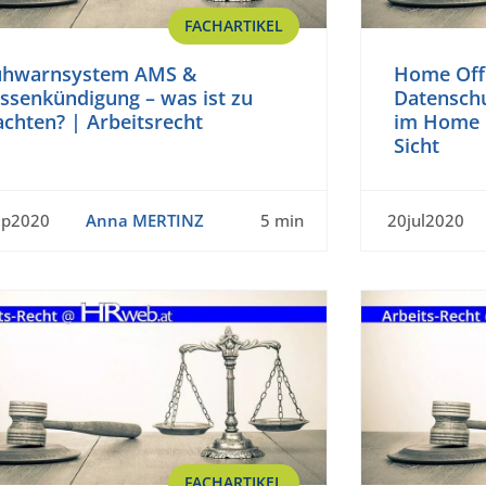
FACHARTIKEL
ühwarnsystem AMS &
Home Offi
ssenkündigung – was ist zu
Datenschu
chten? | Arbeitsrecht
im Home O
Sicht
ep2020
Anna MERTINZ
5 min
20jul2020
FACHARTIKEL