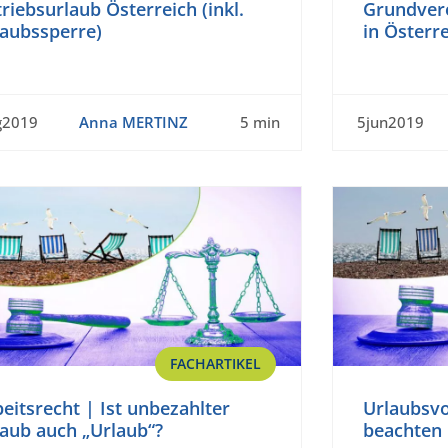
riebsurlaub Österreich (inkl.
Grundvero
laubssperre)
in Österr
g2019
Anna MERTINZ
5 min
5jun2019
FACHARTIKEL
eitsrecht | Ist unbezahlter
Urlaubsvor
laub auch „Urlaub“?
beachten 