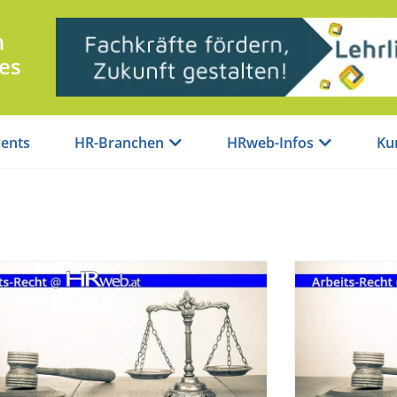
n
es
ents
HR-Branchen
HRweb-Infos
Ku