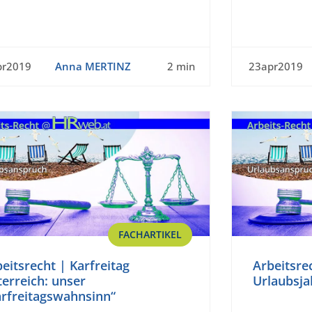
pr2019
Anna MERTINZ
2 min
23apr2019
FACHARTIKEL
eitsrecht | Karfreitag
Arbeitsre
erreich: unser
Urlaubsja
arfreitagswahnsinn“