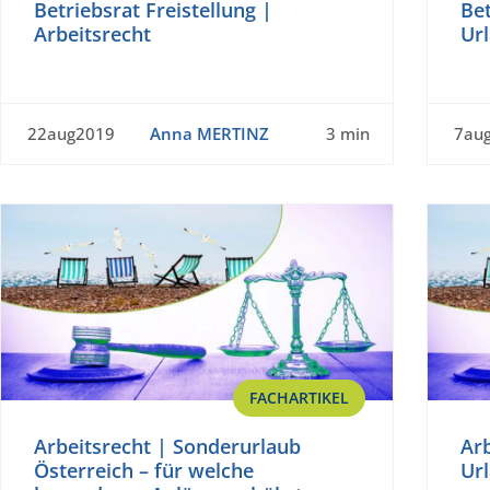
Betriebsrat Freistellung |
Bet
Arbeitsrecht
Ur
22aug2019
Anna MERTINZ
3 min
7au
FACHARTIKEL
Arbeitsrecht | Sonderurlaub
Arb
Österreich – für welche
Ur