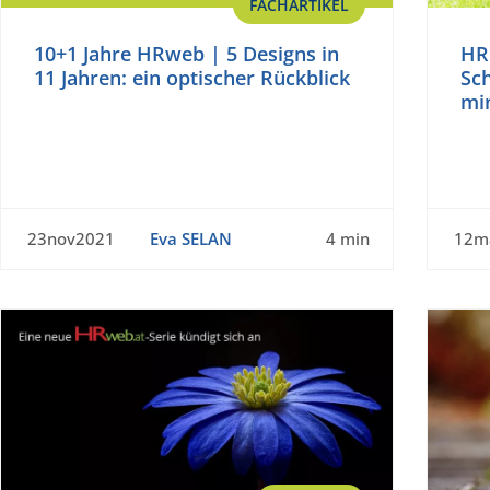
FACHARTIKEL
10+1 Jahre HRweb | 5 Designs in
HR
11 Jahren: ein optischer Rückblick
Sc
mi
23nov2021
Eva SELAN
4 min
12m