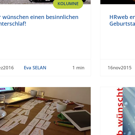
KOLUMNE
r wünschen einen besinnlichen
HRweb ent
terschlaf!
Geburtsta
ez2016
Eva SELAN
1 min
16nov2015