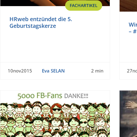
FACHARTIKEL
HRweb entzündet die 5.
Wir
Geburtstagskerze
– 
10nov2015
Eva SELAN
2 min
27n