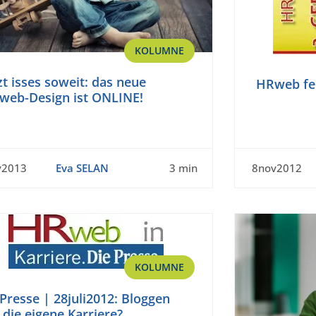
KOLUMNE
zt isses soweit: das neue
HRweb fei
web-Design ist ONLINE!
v2013
Eva SELAN
3 min
8nov2012
KOLUMNE
Presse | 28juli2012: Bloggen
 die eigene Karriere?