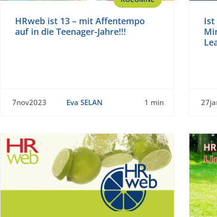
HRweb ist 13 – mit Affentempo
Ist
auf in die Teenager-Jahre!!!
Mi
Le
7nov2023
Eva SELAN
1 min
27j