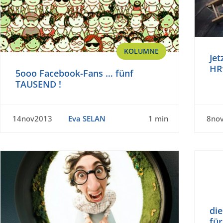
KOLUMNE
Jet
HR
5ooo Facebook-Fans … fünf
TAUSEND !
14nov2013
Eva SELAN
1 min
8no
die
für