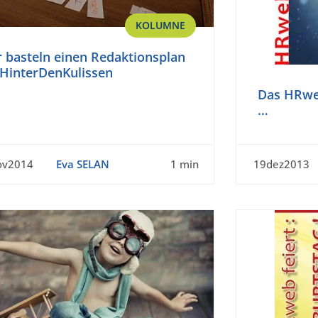
KOLUMNE
 basteln einen Redaktionsplan
#HinterDenKulissen
Das HRwe
…
ov2014
Eva SELAN
1 min
19dez2013