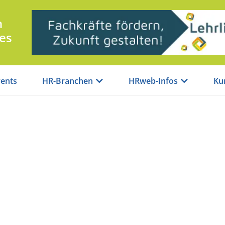
n
es
ents
HR-Branchen
HRweb-Infos
Ku