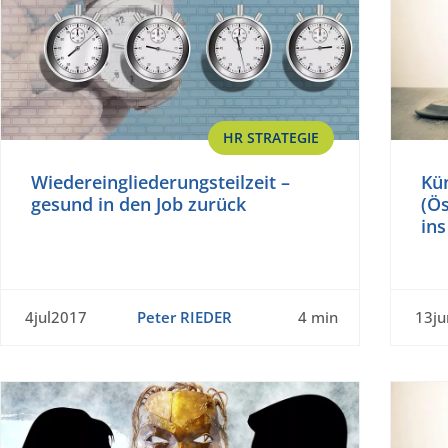
HR STRATEGIE
Wiedereingliederungsteilzeit –
Kü
gesund in den Job zurück
(Ös
ins
4jul2017
Peter RIEDER
4 min
13j