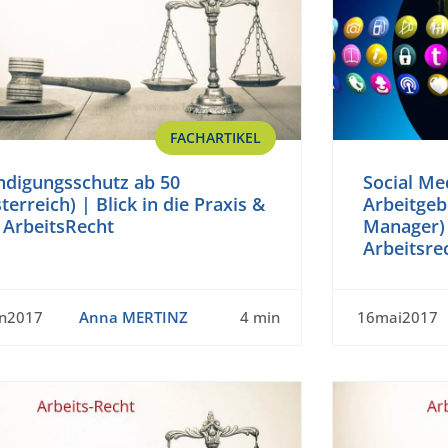
FACHARTIKEL
ndigungsschutz ab 50
Social Med
terreich) | Blick in die Praxis &
Arbeitgeb
 ArbeitsRecht
Manager) 
Arbeitsre
un2017
Anna MERTINZ
4 min
16mai2017