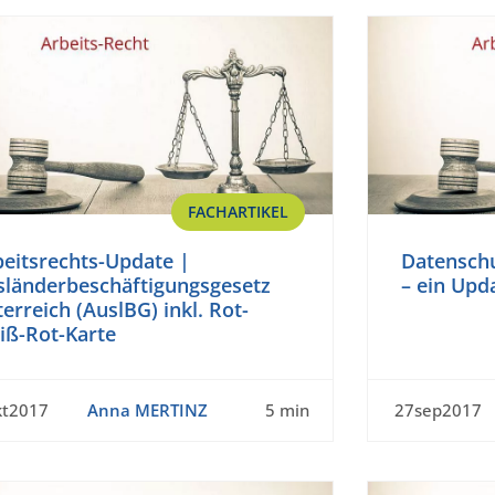
FACHARTIKEL
beitsrechts-Update |
Datenschu
sländerbeschäftigungsgesetz
– ein Upd
erreich (AuslBG) inkl. Rot-
iß-Rot-Karte
kt2017
Anna MERTINZ
5 min
27sep2017