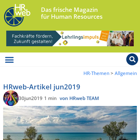
Das frische Magazin
für Human Resources
HR-Themen
>
Allgemein
HRweb-Artikel jun2019
30jun2019
1 min
von HRweb TEAM