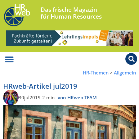
Das frische Magazin
für Human Resources
HR-Themen
>
Allgemein
HRweb-Artikel jul2019
30jul2019
2 min
von HRweb TEAM