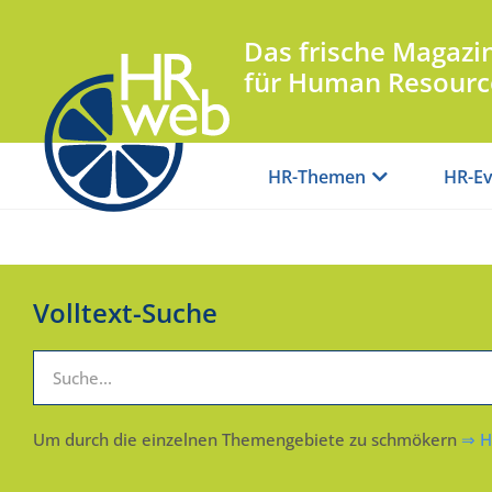
Das frische Magazi
für Human Resourc
HR-Themen
HR-Ev
Volltext-Suche
Um durch die einzelnen Themengebiete zu schmökern
⇒ H