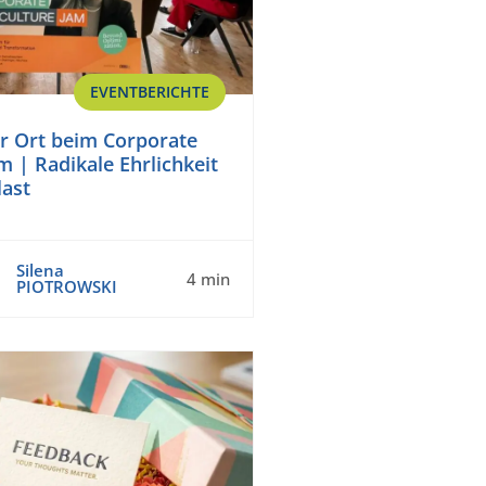
EVENTBERICHTE
 Ort beim Corporate
m | Radikale Ehrlichkeit
last
Silena
4 min
PIOTROWSKI