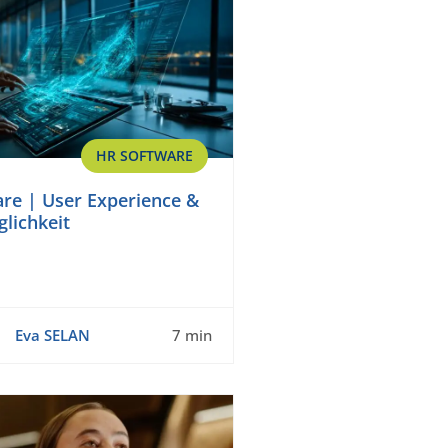
HR SOFTWARE
re | User Experience &
glichkeit
Eva SELAN
7 min