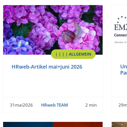
| | | | ALLGEMEIN
Un
HRweb-Artikel mai+juni 2026
Pa
31mai2026
HRweb TEAM
2 min
29m