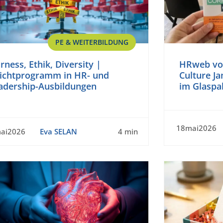
PE & WEITERBILDUNG
irness, Ethik, Diversity |
HRweb vor
lichtprogramm in HR- und
Culture Ja
adership-Ausbildungen
im Glaspa
18mai2026
ai2026
Eva SELAN
4 min