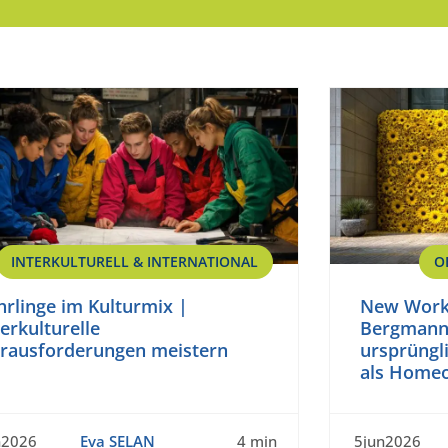
INTERKULTURELL & INTERNATIONAL
O
hrlinge im Kulturmix |
New Work 
terkulturelle
Bergmann
rausforderungen meistern
ursprüngli
als Homeo
n2026
Eva SELAN
4 min
5jun2026