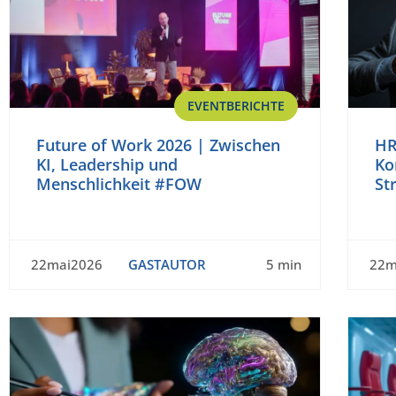
EVENTBERICHTE
Future of Work 2026 | Zwischen
HR
KI, Leadership und
Ko
Menschlichkeit #FOW
St
22mai2026
GASTAUTOR
5 min
22m