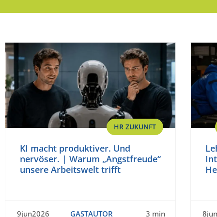
HR ZUKUNFT
KI macht produktiver. Und
Le
nervöser. | Warum „Angstfreude“
In
unsere Arbeitswelt trifft
He
9jun2026
GASTAUTOR
3 min
8ju