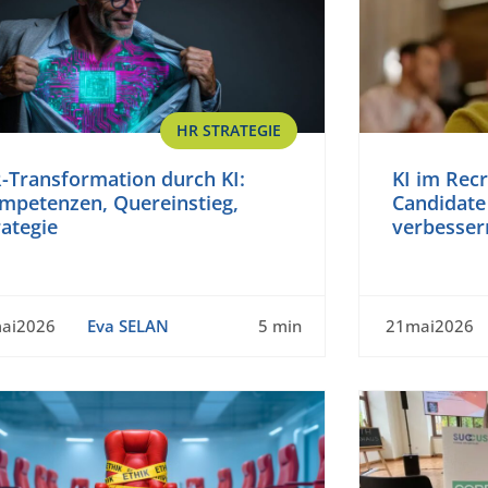
HR STRATEGIE
-Transformation durch KI:
KI im Recr
mpetenzen, Quereinstieg,
Candidate 
rategie
verbesser
ai2026
Eva SELAN
5 min
21mai2026