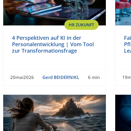
HR ZUKUNFT
4 Perspektiven auf KI in der
Fa
Personalentwicklung | Vom Tool
Pf
zur Transformationsfrage
Le
20mai2026
Gerd BEIDERNIKL
6 min
19m