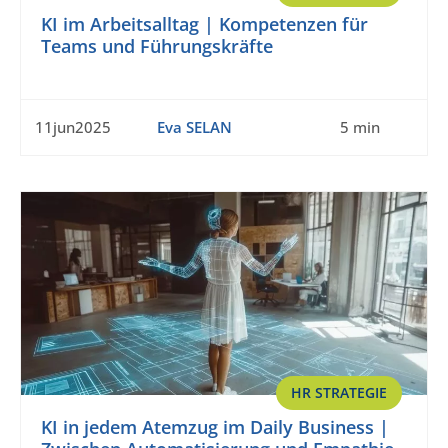
KI im Arbeitsalltag | Kompetenzen für
Teams und Führungskräfte
11jun2025
Eva SELAN
5 min
HR STRATEGIE
KI in jedem Atemzug im Daily Business |