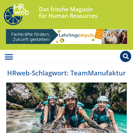
Das frische Magazin
für Human Resources
HRweb-Schlagwort: TeamManufaktur