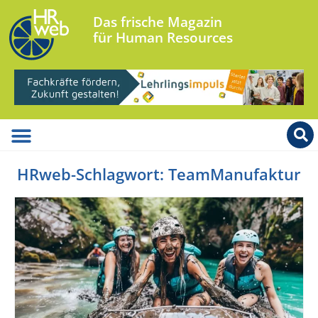
Das frische Magazin
für Human Resources
HRweb-Schlagwort: TeamManufaktur