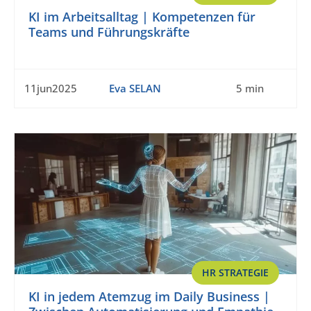
KI im Arbeitsalltag | Kompetenzen für
Teams und Führungskräfte
11jun2025
Eva SELAN
5 min
HR STRATEGIE
KI in jedem Atemzug im Daily Business |