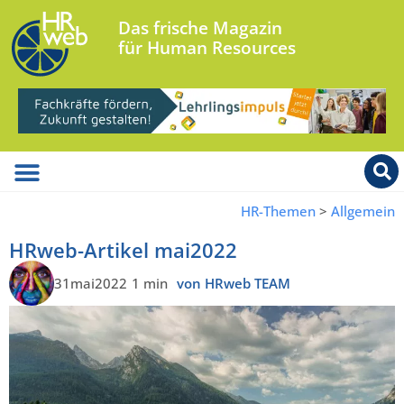
Das frische Magazin
für Human Resources
HR-Themen
>
Allgemein
HRweb-Artikel mai2022
31mai2022
1 min
von HRweb TEAM