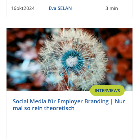
16okt2024
Eva SELAN
3 min
INTERVIEWS
Social Media für Employer Branding | Nur
mal so rein theoretisch