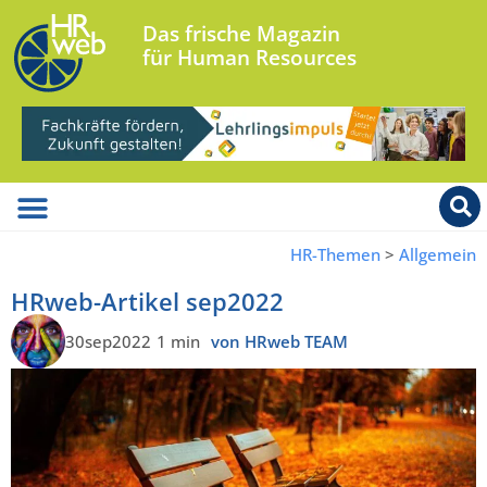
Das frische Magazin
für Human Resources
HR-Themen
>
Allgemein
HRweb-Artikel sep2022
30sep2022
1 min
von HRweb TEAM