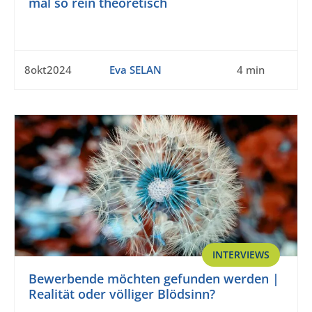
mal so rein theoretisch
8okt2024
Eva SELAN
4 min
INTERVIEWS
Bewerbende möchten gefunden werden |
Realität oder völliger Blödsinn?