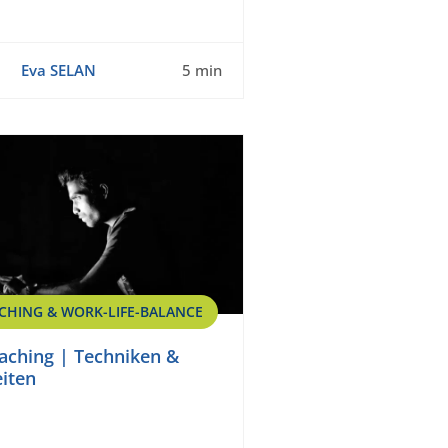
Eva SELAN
5 min
CHING & WORK-LIFE-BALANCE
aching | Techniken &
iten