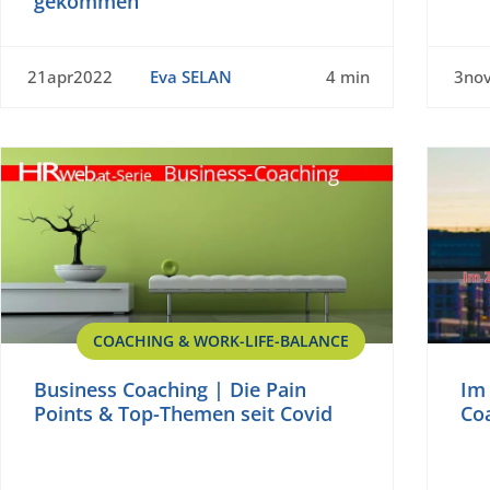
gekommen
21apr2022
Eva SELAN
4 min
3no
COACHING & WORK-LIFE-BALANCE
Business Coaching | Die Pain
Im 
Points & Top-Themen seit Covid
Co