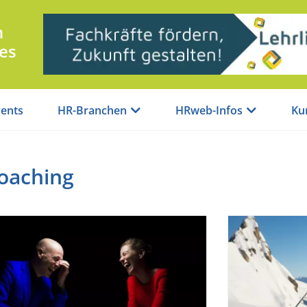
n
es
ents
HR-Branchen
HRweb-Infos
Ku
oaching