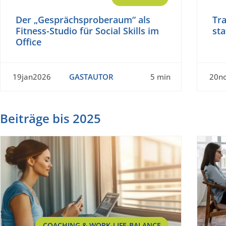
Der „Gesprächsproberaum“ als
Tra
Fitness-Studio für Social Skills im
st
Office
19jan2026
GASTAUTOR
5 min
20n
Beiträge bis 2025
COACHING & WORK-LIFE-BALANCE