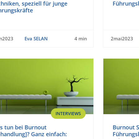
hniken, speziell für junge
Führungs
hrungskräfte
un2023
Eva SELAN
4 min
2mai2023
INTERVIEWS
s tun bei Burnout
Burnout 
handlung]? Ganz einfach:
Führungsk