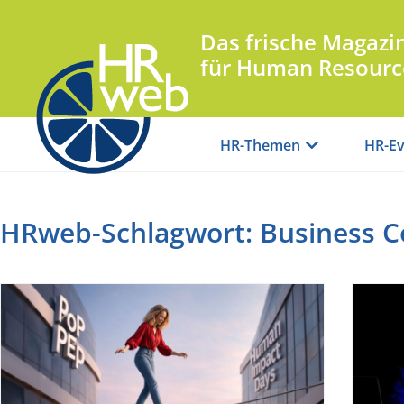
Das frische Magazi
für Human Resourc
HR-Themen
HR-Ev
HRweb-Schlagwort: Business C