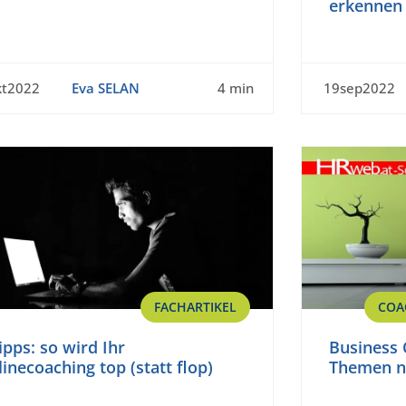
erkennen
kt2022
Eva SELAN
4 min
19sep2022
FACHARTIKEL
COA
ipps: so wird Ihr
Business 
inecoaching top (statt flop)
Themen ni