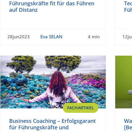
Führungskräfte fit für das Führen
Tec
auf Distanz
Fü
28jun2023
Eva SELAN
4 min
12j
FACHARTIKEL
Business Coaching – Erfolgsgarant
Wa
für Führungskräfte und
[Be