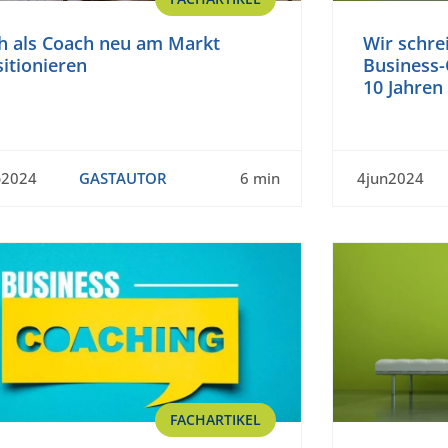
ch als Coach neu am Markt
Wir schre
itionieren
Business-
10 Jahren
p2024
GASTAUTOR
6 min
4jun2024
FACHARTIKEL