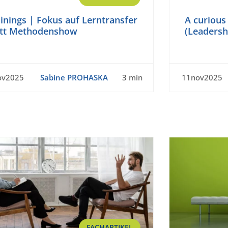
inings | Fokus auf Lerntransfer
A curious
att Methodenshow
(Leadersh
ov2025
Sabine PROHASKA
3 min
11nov2025
FACHARTIKEL