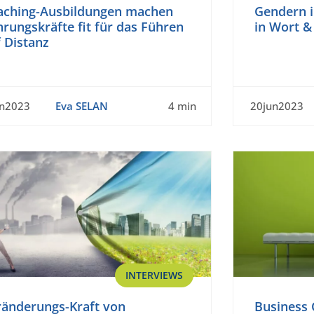
aching-Ausbildungen machen
Gendern i
rungskräfte fit für das Führen
in Wort & 
 Distanz
un2023
Eva SELAN
4 min
20jun2023
INTERVIEWS
ränderungs-Kraft von
Business 