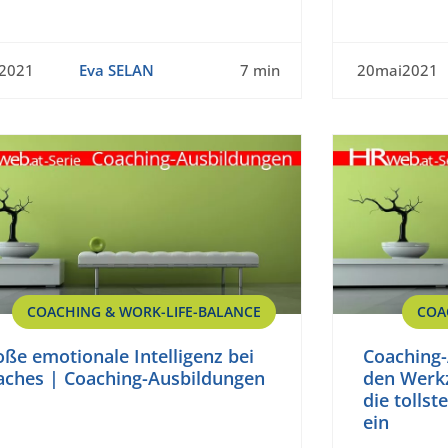
n2021
Eva SELAN
7 min
20mai2021
COACHING & WORK-LIFE-BALANCE
COA
ße emotionale Intelligenz bei
Coaching-
aches | Coaching-Ausbildungen
den Werkz
die tolls
ein