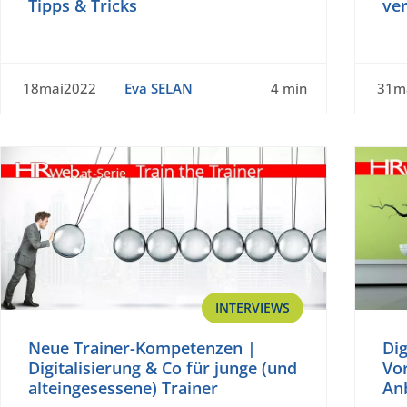
Tipps & Tricks
ve
18mai2022
Eva SELAN
4 min
31m
INTERVIEWS
Neue Trainer-Kompetenzen |
Dig
Digitalisierung & Co für junge (und
Vor
alteingesessene) Trainer
An