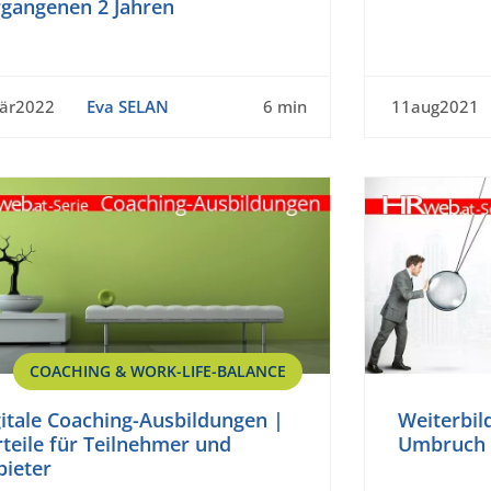
rgangenen 2 Jahren
är2022
Eva SELAN
6 min
11aug2021
COACHING & WORK-LIFE-BALANCE
itale Coaching-Ausbildungen |
Weiterbil
teile für Teilnehmer und
Umbruch
bieter