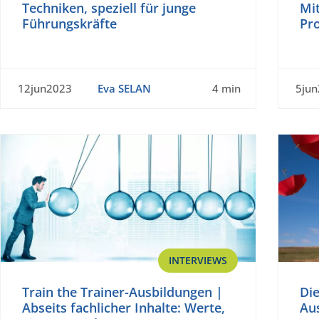
Techniken, speziell für junge
Mi
Führungskräfte
Pr
12jun2023
Eva SELAN
4 min
5ju
INTERVIEWS
Train the Trainer-Ausbildungen |
Die
Abseits fachlicher Inhalte: Werte,
Aus