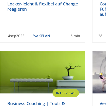
Locker-leicht & flexibel auf Change
Co
reagieren
Füh
auf
14sep2023
Eva SELAN
6 min
28j
INTERVIEWS
Business Coaching | Tools &
Ve