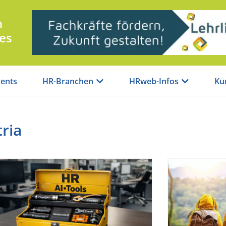
n
es
ents
HR-Branchen
HRweb-Infos
Ku
ria