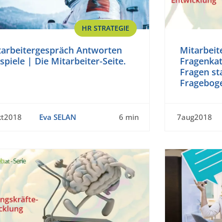
HR STRATEGIE
tarbeitergespräch Antworten
Mitarbeit
spiele | Die Mitarbeiter-Seite.
Fragenkat
Fragen st
Fragebog
kt2018
Eva SELAN
6 min
7aug2018