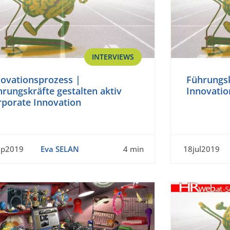
INTERVIEWS
novationsprozess |
Führungsk
rungskräfte gestalten aktiv
Innovati
rporate Innovation
ep2019
Eva SELAN
4 min
18jul2019