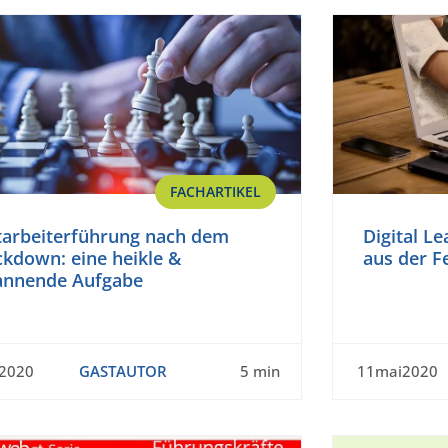
FACHARTIKEL
tarbeiterführung nach dem
Digital L
ckdown: eine heikle &
aus der F
annende Aufgabe
n2020
GASTAUTOR
5 min
11mai2020