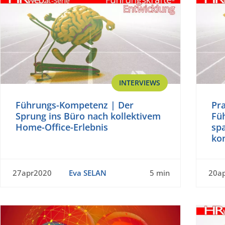
INTERVIEWS
Führungs-Kompetenz | Der
Pra
Sprung ins Büro nach kollektivem
Fü
Home-Office-Erlebnis
sp
kon
27apr2020
Eva SELAN
5 min
20a