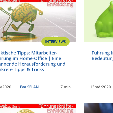
INTERVIEWS
ktische Tipps: Mitarbeiter-
Führung i
hrung im Home-Office | Eine
Bedeutun
annende Herausforderung und
krete Tipps & Tricks
pr2020
Eva SELAN
7 min
13mär2020