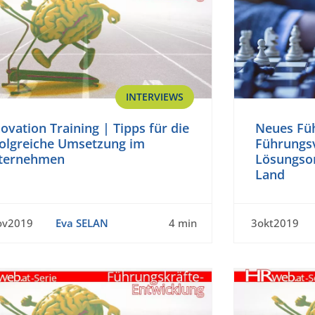
INTERVIEWS
ovation Training | Tipps für die
Neues Fü
folgreiche Umsetzung im
Führungsv
ternehmen
Lösungsor
Land
ov2019
Eva SELAN
4 min
3okt2019