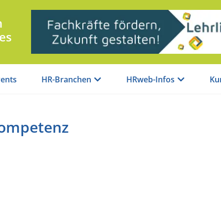
n
es
ents
HR-Branchen
HRweb-Infos
Ku
kompetenz