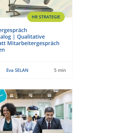
HR STRATEGIE
ergespräch
alog | Qualitative
att Mitarbeitergespräch
en
Eva SELAN
5 min