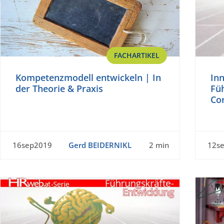
FACHARTIKEL
Kompetenzmodell entwickeln | In
In
der Theorie & Praxis
Füh
Co
16sep2019
Gerd BEIDERNIKL
2 min
12s