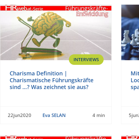
INTERVIEWS
Charisma Definition |
Mi
Charismatische Führungskräfte
Lo
sind …? Was zeichnet sie aus?
sp
22jun2020
Eva SELAN
4 min
5ju