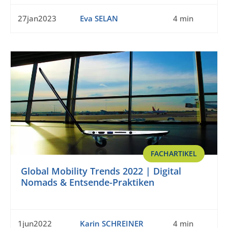
27jan2023
Eva SELAN
4 min
FACHARTIKEL
Global Mobility Trends 2022 | Digital
Nomads & Entsende-Praktiken
1jun2022
Karin SCHREINER
4 min