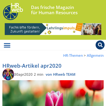
Das frische Magazin
für Human Resources
HR-Themen
>
Allgemein
HRweb-Artikel apr2020
30apr2020
2 min
von HRweb TEAM