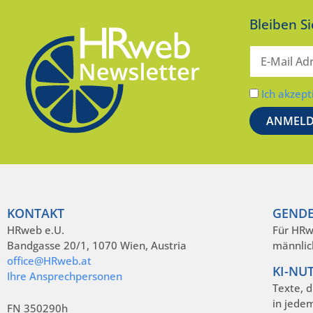
Bleiben S
Ich akzept
KONTAKT
GENDE
HRweb e.U.
Für HRw
Bandgasse 20/1, 1070 Wien, Austria
männlic
office@HRweb.at
KI-NU
Ihre Ansprechpersonen
Texte, 
in jede
FN 350290h