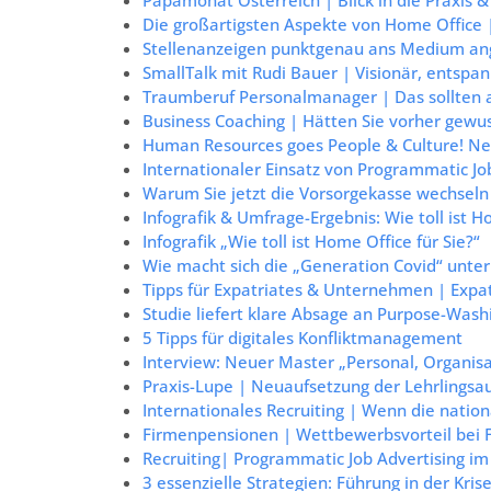
Die großartigsten Aspekte von Home Office |
Stellenanzeigen punktgenau ans Medium ang
SmallTalk mit Rudi Bauer | Visionär, entspa
Traumberuf Personalmanager | Das sollten
Business Coaching | Hätten Sie vorher gew
Human Resources goes People & Culture! Ne
Internationaler Einsatz von Programmatic Jo
Warum Sie jetzt die Vorsorgekasse wechseln 
Infografik & Umfrage-Ergebnis: Wie toll ist H
Infografik „Wie toll ist Home Office für Sie?“
Wie macht sich die „Generation Covid“ unte
Tipps für Expatriates & Unternehmen | Exp
Studie liefert klare Absage an Purpose-Wash
5 Tipps für digitales Konfliktmanagement
Interview: Neuer Master „Personal, Organisa
Praxis-Lupe | Neuaufsetzung der Lehrlingsau
Internationales Recruiting | Wenn die nation
Firmenpensionen | Wettbewerbsvorteil bei F
Recruiting| Programmatic Job Advertising 
3 essenzielle Strategien: Führung in der Kri