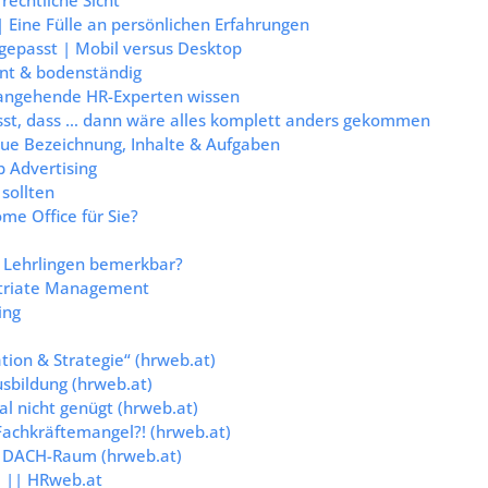
 Eine Fülle an persönlichen Erfahrungen
epasst | Mobil versus Desktop
nnt & bodenständig
 angehende HR-Experten wissen
usst, dass … dann wäre alles komplett anders gekommen
ue Bezeichnung, Inhalte & Aufgaben
b Advertising
sollten
ome Office für Sie?
r Lehrlingen bemerkbar?
atriate Management
ing
tion & Strategie“ (hrweb.at)
sbildung (hrweb.at)
al nicht genügt (hrweb.at)
achkräftemangel?! (hrweb.at)
im DACH-Raum (hrweb.at)
se || HRweb.at