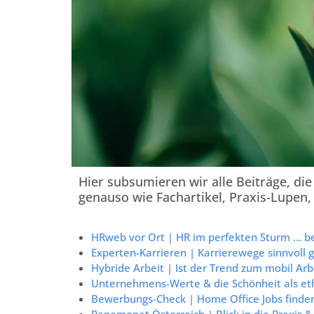
Hier subsumieren wir alle Beiträge, di
genauso wie Fachartikel, Praxis-Lupen, 
HRweb vor Ort | HR im perfekten Sturm … b
Experten-Karrieren | Karrierewege sinnvoll 
Hybride Arbeit | Ist der Trend zum mobil Arb
Unternehmens-Werte & die Schönheit als eth
Bewerbungs-Check | Home Office Jobs finde
Papamonat Österreich | Blick in die Praxis & 