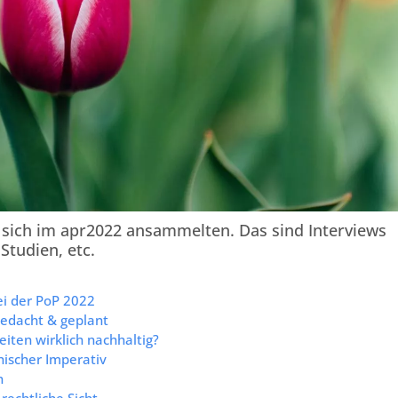
e sich im apr2022 ansammelten. Das sind Interviews
Studien, etc.
ei der PoP 2022
gedacht & geplant
eiten wirklich nachhaltig?
ischer Imperativ
n
rechtliche Sicht