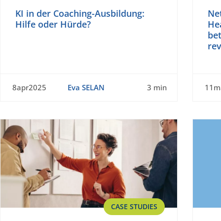
KI in der Coaching-Ausbildung:
Net
Hilfe oder Hürde?
He
be
rev
8apr2025
Eva SELAN
3 min
11m
CASE STUDIES