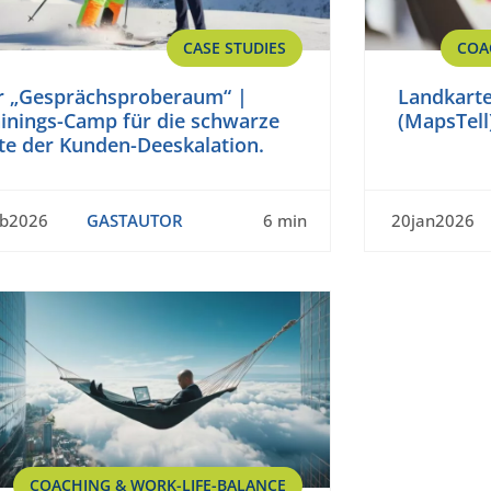
CASE STUDIES
COA
r „Gesprächsproberaum“ |
Landkarte
ainings-Camp für die schwarze
(MapsTell
te der Kunden-Deeskalation.
eb2026
GASTAUTOR
6 min
20jan2026
COACHING & WORK-LIFE-BALANCE