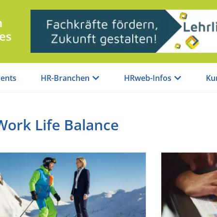
n
es
ents
HR-Branchen
HRweb-Infos
Ku
ork Life Balance