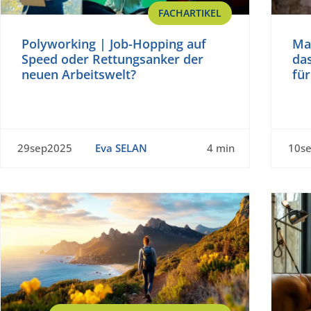
FACHARTIKEL
Polyworking | Job-Hopping auf
Ma
Speed oder Rettungsanker der
da
neuen Arbeitswelt?
fü
29sep2025
Eva SELAN
4 min
10s