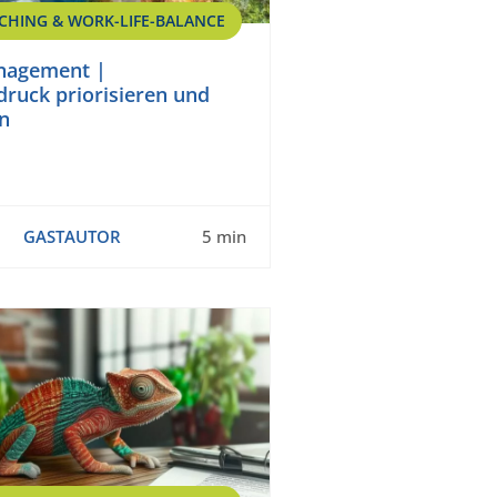
CHING & WORK-LIFE-BALANCE
nagement |
ruck priorisieren und
n
GASTAUTOR
5 min