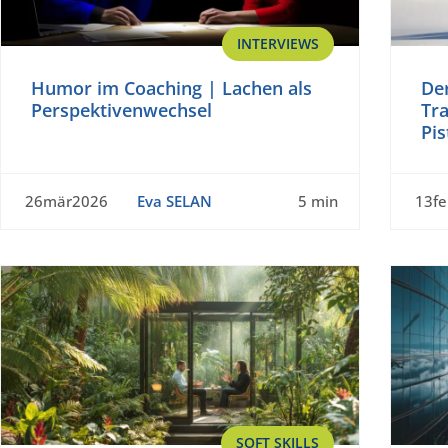
INTERVIEWS
Humor im Coaching | Lachen als
De
Perspektivenwechsel
Tr
Pis
26mär2026
Eva SELAN
5 min
13f
SOFT SKILLS