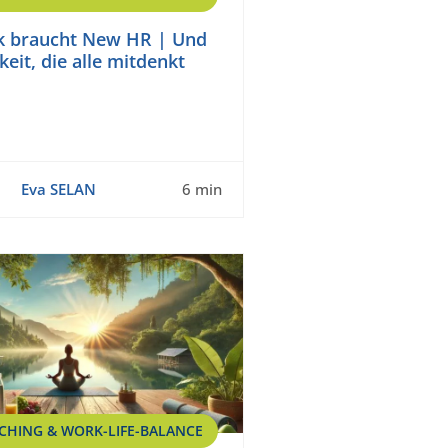
 braucht New HR | Und
eit, die alle mitdenkt
Eva SELAN
6 min
CHING & WORK-LIFE-BALANCE