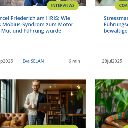
INTERVIEWS
COA
rcel Friederich am HRIS: Wie
Stressma
s Möbius-Syndrom zum Motor
Führungsd
r Mut und Führung wurde
bewältige
ep2025
Eva SELAN
6 min
28jul2025