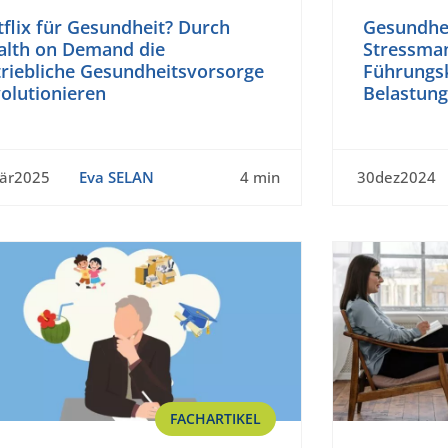
flix für Gesundheit? Durch
Gesundhe
alth on Demand die
Stressma
triebliche Gesundheitsvorsorge
Führungsk
olutionieren
Belastun
är2025
Eva SELAN
4 min
30dez2024
FACHARTIKEL