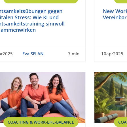
htsamkeitsübungen gegen
New Work
italen Stress: Wie KI und
Vereinbark
tsamkeitstraining sinnvoll
sammenwirken
pr2025
Eva SELAN
7 min
10apr2025
COACHING & WORK-LIFE-BALANCE
COA